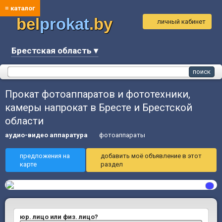
≡ каталог
bel
prokat
.by
личный кабинет
Брестская область ▾
Прокат фотоаппаратов и фототехники,
камеры напрокат в Бресте и Брестской
области
аудио-видео аппаратура
фотоаппараты
предложения на
добавить моё объявление в этот
карте
раздел
юр. лицо или физ. лицо?