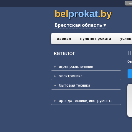
ne
bel
prokat
.by
Брестская область ▾
главная
пункты проката
услов
каталог
П
бы
игры, развлечения
электроника
бытовая техника
аренда техники, инструмента