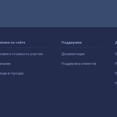
клама на сайте
Поддержка
ловия и стоимость участия
Документация
П
мпании
Поддержка клиентов
П
енда в городах
П
Н