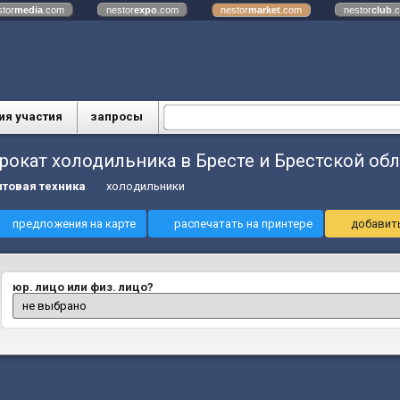
stor
media
.com
nestor
expo
.com
nestor
market
.com
nestor
club
.
ия участия
запросы
рокат холодильника в Бресте и Брестской об
товая техника
холодильники
предложения на карте
распечатать на принтере
добавить
юр. лицо или физ. лицо?