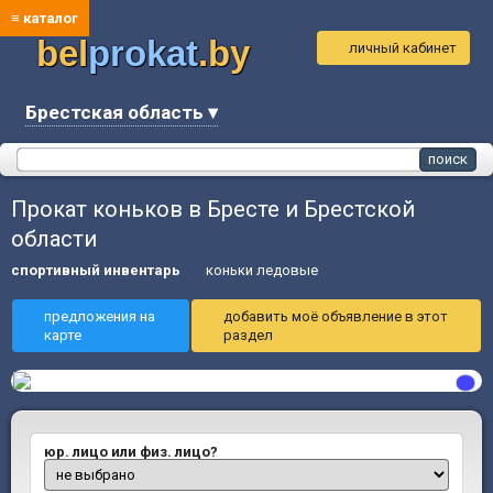
≡ каталог
bel
prokat
.by
личный кабинет
Брестская область ▾
Прокат коньков в Бресте и Брестской
области
спортивный инвентарь
коньки ледовые
предложения на
добавить моё объявление в этот
карте
раздел
юр. лицо или физ. лицо?