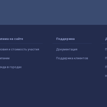
клама на сайте
Поддержка
ловия и стоимость участия
Документация
П
мпании
Поддержка клиентов
П
енда в городах
П
Н