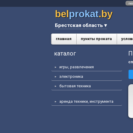
ne
bel
prokat
.by
Брестская область ▾
главная
пункты проката
услов
каталог
П
сп
игры, развлечения
электроника
бытовая техника
аренда техники, инструмента