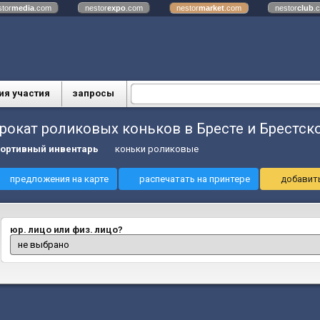
stor
media
.com
nestor
expo
.com
nestor
market
.com
nestor
club
.
ия участия
запросы
рокат роликовых коньков в Бресте и Брестск
ортивный инвентарь
коньки роликовые
предложения на карте
распечатать на принтере
добавить
юр. лицо или физ. лицо?