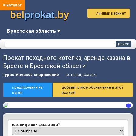
≡ каталог
bel
prokat
.by
личный кабинет
Брестская область ▾
Прокат походного котелка, аренда казана в
Бресте и Брестской области
туристическое снаряжение
котелки, казаны
предложения на
добавить моё объявление в этот
карте
раздел
юр. лицо или физ. лицо?