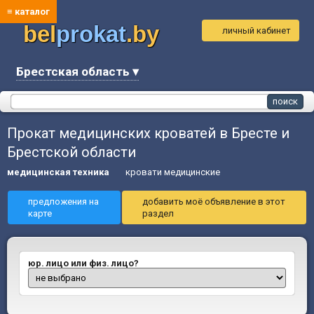
≡ каталог
bel
prokat
.by
личный кабинет
Брестская область ▾
Прокат медицинских кроватей в Бресте и
Брестской области
медицинская техника
кровати медицинские
предложения на
добавить моё объявление в этот
карте
раздел
юр. лицо или физ. лицо?