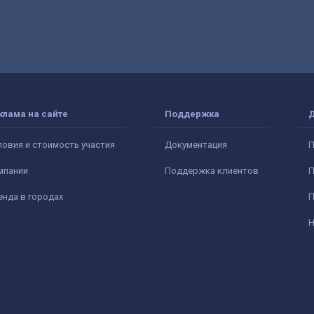
клама на сайте
Поддержка
ловия и стоимость участия
Документация
П
мпании
Поддержка клиентов
П
енда в городах
П
Н