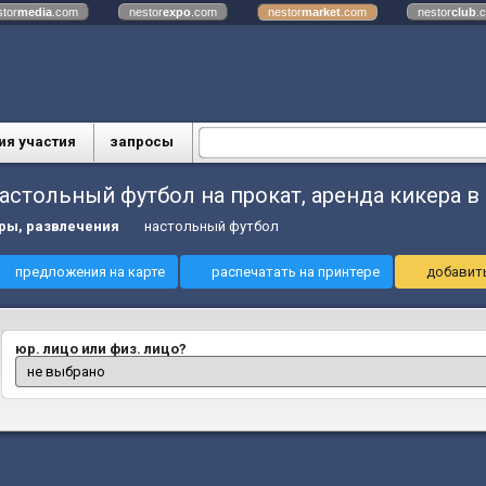
stor
media
.com
nestor
expo
.com
nestor
market
.com
nestor
club
.
ия участия
запросы
астольный футбол на прокат, аренда кикера в
ры, развлечения
настольный футбол
предложения на карте
распечатать на принтере
добавить
юр. лицо или физ. лицо?