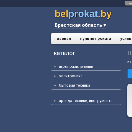
ne
bel
prokat
.by
Брестская область ▾
главная
пункты проката
услов
каталог
Н
иг
игры, развлечения
электроника
бытовая техника
аренда техники, инструмента