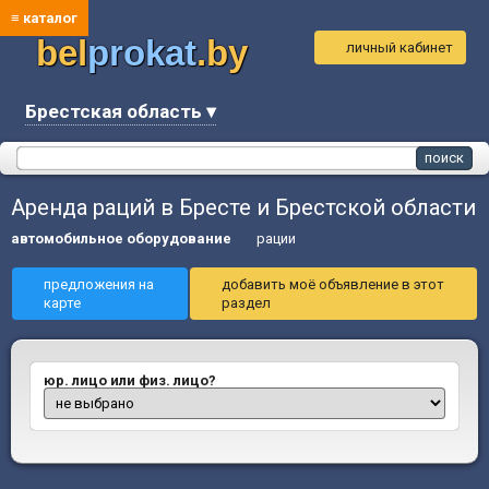
≡ каталог
bel
prokat
.by
личный кабинет
Брестская область ▾
Аренда раций в Бресте и Брестской области
автомобильное оборудование
рации
предложения на
добавить моё объявление в этот
карте
раздел
юр. лицо или физ. лицо?