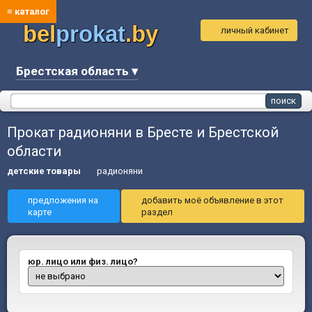
≡ каталог
bel
prokat
.by
личный кабинет
Брестская область ▾
Прокат радионяни в Бресте и Брестской
области
детские товары
радионяни
предложения на
добавить моё объявление в этот
карте
раздел
юр. лицо или физ. лицо?