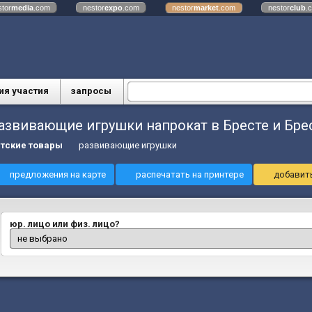
stor
media
.com
nestor
expo
.com
nestor
market
.com
nestor
club
.
ия участия
запросы
азвивающие игрушки напрокат в Бресте и Бре
тские товары
развивающие игрушки
предложения на карте
распечатать на принтере
добавить
юр. лицо или физ. лицо?