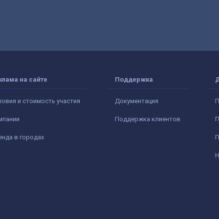
клама на сайте
Поддержка
ловия и стоимость участия
Документация
П
мпании
Поддержка клиентов
П
енда в городах
П
Н