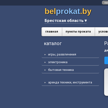
ne
bel
prokat
.by
Брестская область ▾
главная
пункты проката
услов
каталог
Р
де
игры, развлечения
электроника
бытовая техника
аренда техники, инструмента