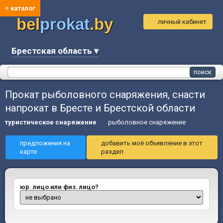
≡ каталог
bel
prokat
.by
личный кабинет
Брестская область ▾
Прокат рыболовного снаряжения, снасти
напрокат в Бресте и Брестской области
туристическое снаряжение
рыболовное снаряжение
предложения на
добавить моё объявление в этот
карте
раздел
юр. лицо или физ. лицо?