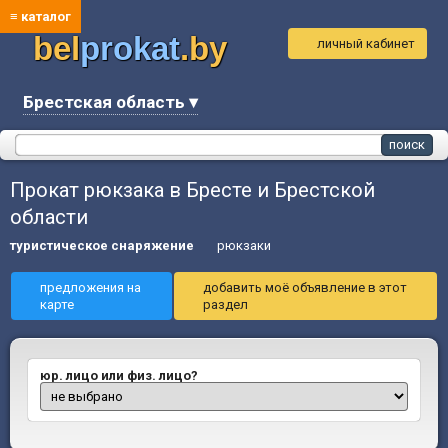
≡ каталог
bel
prokat
.by
личный кабинет
Брестская область ▾
Прокат рюкзака в Бресте и Брестской
области
туристическое снаряжение
рюкзаки
предложения на
добавить моё объявление в этот
карте
раздел
юр. лицо или физ. лицо?