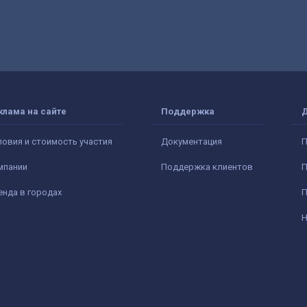
клама на сайте
Поддержка
ловия и стоимость участия
Документация
П
мпании
Поддержка клиентов
П
енда в городах
П
Н