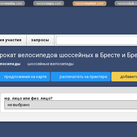
stor
media
.com
nestor
expo
.com
nestor
market
.com
nestor
club
.
ия участия
запросы
рокат велосипедов шоссейных в Бресте и Бре
елосипеды
шоссейные велосипеды
предложения на карте
распечатать на принтере
добавить
юр. лицо или физ. лицо?