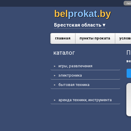
ne
bel
prokat
.by
Брестская область ▾
главная
пункты проката
услов
каталог
П
в
игры, развлечения
электроника
бытовая техника
аренда техники, инструмента