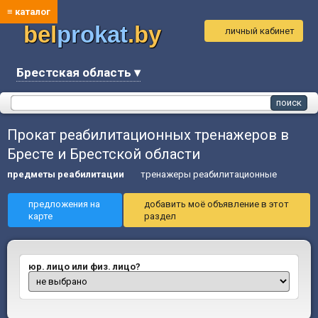
≡ каталог
bel
prokat
.by
личный кабинет
Брестская область ▾
Прокат реабилитационных тренажеров в
Бресте и Брестской области
предметы реабилитации
тренажеры реабилитационные
предложения на
добавить моё объявление в этот
карте
раздел
юр. лицо или физ. лицо?