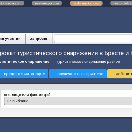
stor
media
.com
nestor
expo
.com
nestor
market
.com
nestor
club
.
ия участия
запросы
рокат туристического снаряжения в Бресте и 
ристическое снаряжение
туристическое снаряжение разное
предложения на карте
распечатать на принтере
добавить
юр. лицо или физ. лицо?