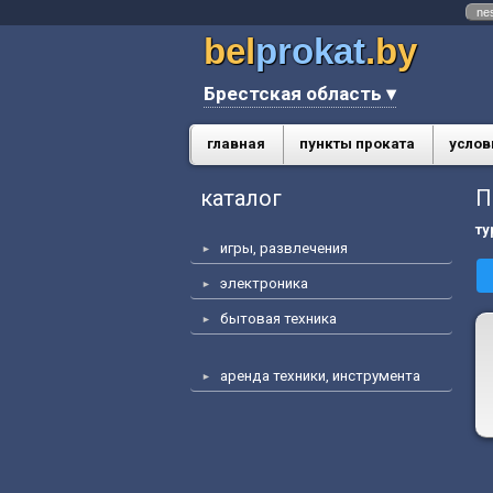
ne
bel
prokat
.by
Брестская область ▾
главная
пункты проката
услов
каталог
П
ту
игры, развлечения
электроника
бытовая техника
аренда техники, инструмента