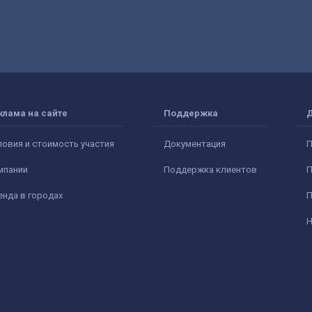
клама на сайте
Поддержка
ловия и стоимость участия
Документация
П
мпании
Поддержка клиентов
П
енда в городах
П
Н