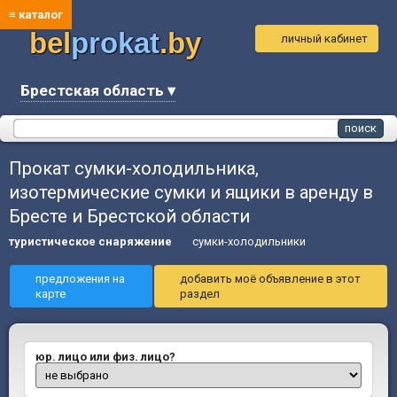
≡ каталог
bel
prokat
.by
личный кабинет
Брестская область ▾
Прокат сумки-холодильника,
изотермические сумки и ящики в аренду в
Бресте и Брестской области
туристическое снаряжение
сумки-холодильники
предложения на
добавить моё объявление в этот
карте
раздел
юр. лицо или физ. лицо?